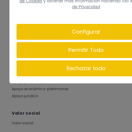
de Cookies
y obtener más información haciendo clic 
de Privacidad
Quiénes somos
Conócenos
Configurar
Recursos humanos
Permitir Todo
Qué hacemos
Qué hacemos
Rechazar todo
Información y asesoramiento
Apoyos preventivos
Apoyo personal y social
Apoyo económico-patrimonial
Apoyo jurídico
Valor social
Valor social