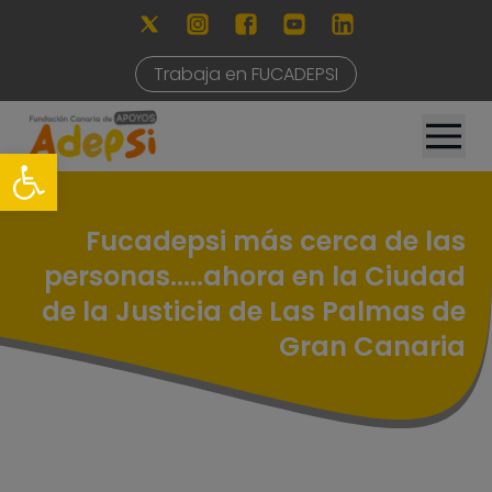
Trabaja en FUCADEPSI
Fucadepsi más cerca de las
personas.....ahora en la Ciudad
de la Justicia de Las Palmas de
Gran Canaria