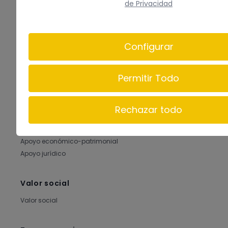
de Privacidad
Quiénes somos
Conócenos
Configurar
Recursos humanos
Qué hacemos
Permitir Todo
Qué hacemos
Información y asesoramiento
Rechazar todo
Apoyos preventivos
Apoyo personal y social
Apoyo económico-patrimonial
Apoyo jurídico
Valor social
Valor social