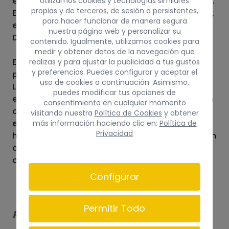
electrónico para mayor amplitud de la atención.
Utilizamos cookies y tecnologías similares
propias y de terceros, de sesión o persistentes,
Estaremos en el edificio judicial, concretamente,
para hacer funcionar de manera segura
en el mostrador habilitado junto al Juzgado
nuestra página web y personalizar su
Decano.
contenido. Igualmente, utilizamos cookies para
medir y obtener datos de la navegación que
Estamos convencidas que esta iniciativa
realizas y para ajustar la publicidad a tus gustos
y preferencias. Puedes configurar y aceptar el
posicionará al partido judicial de Arrecife, a
uso de cookies a continuación. Asimismo,
Lanzarote y a Canarias a un nivel de excelencia
puedes modificar tus opciones de
en la calidad de la Justicia, y que se replicará en
consentimiento en cualquier momento
otros territorios de nuestra Comunidad. Nos
visitando nuestra
Política de Cookies
y obtener
estamos asomando a una realidad que avanza
más información haciendo clic en:
Política de
Privacidad
hacia una sociedad que no deja a nadie atrás en
cuanto a derechos. Debemos estar
orgullosos/as de ello.
Configurar
Permitir Todo
Redes Sociales :