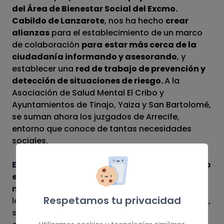
del Área de Bienestar Social del Excmo.
Cabildo de Lanzarote
, nos ha hecho
crear
alianzas
para el establecimiento de un marco
de colaboración
para
estar más cerca de la
ciudadanía informando y asesorando
, y
establecer una
red de trabajo de prevención y
detección de situaciones de riesgo.
A la
Asociación de Salud Mental El Cribo y
Ayuntamientos de Tinajo, Yaiza y San Bartolomé,
se suman ahora los juzgados de Arrecife,
entorno que conoce de tantas necesidades
sociales.
El servicio de información social especializado
en discapacidad se prestará todos los
miércoles de 10 a 14 horas,
pudiendo ampliarse
Respetamos tu privacidad
la atención al público en función de la demanda,
siendo habilitados además teléfonos y correo