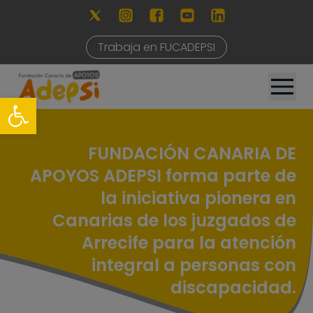
Trabaja en FUCADEPSI
FUNDACIÓN CANARIA DE
APOYOS ADEPSI forma parte de
la iniciativa pionera en
Canarias de los juzgados de
Arrecife para la atención
integral a personas con
discapacidad.