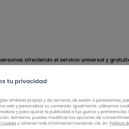
ersonas ofreciendo el servicio universal y gratu
ión a la discapacidad y/o dependencia gracias a
 estratégico de atención incorporado en 2024 de 
s tu privacidad
 10.00 a 14.00hrs ofreciendo respuesta social de
gías similares propias y de terceros, de sesión o persistentes, p
a web y personalizar su contenido. Igualmente, utilizamos coo
ealizas y para ajustar la publicidad a tus gustos y preferencias
uación. Asimismo, puedes modificar tus opciones de consentim
e Cookies
y obtener más información haciendo clic en:
Política 