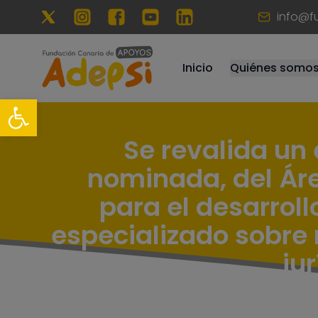
info@f
Inicio
Quiénes somo
Conócenos
Recursos hu
Se revalida un 
nominada, del Áre
para el desarrol
especializado sobre 
ju